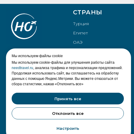
СТРАНЫ
Турция
Египет
ОАЭ
Таиланд
Мы используем файлы cookie
Мальдивы
Мы используем cookie-файлы для улучшения работы сайта
needtravel.ru
, анализа трафика и персонализации предложений.
Нужен Отдых
Продолжая использовать сайт, вы соглашаетесь на обработку
данных с помощью Яндекс.Метрики. Вы можете отказаться от
+
7 (8442) 56-26-26
сбора статистики, нажав «Отклонить все»
РАЗДЕЛЫ
КОМПАНИЯ
Принять все
Главная
Контакты
Отклонить все
Поиск тура
Политика
конфиденциальности
Топ направлений
Настроить