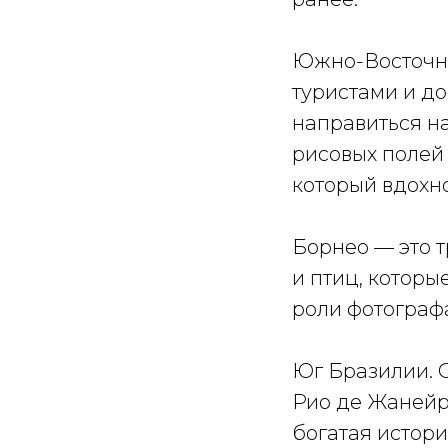
Южно-Восточны
туристами и до
направиться н
рисовых полей
который вдохно
Борнео — это 
и птиц, которы
роли фотограф
Юг Бразилии. 
Рио де Жанейро
богатая истори