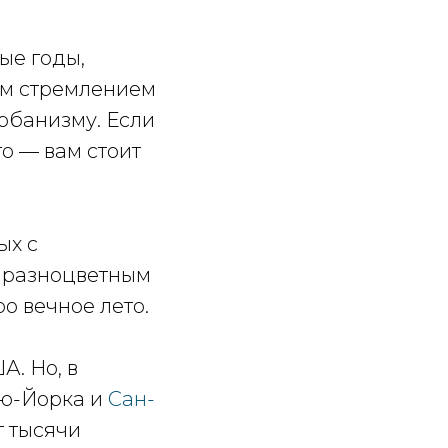
ые годы,
ым стремлением
урбанизму. Если
о — вам стоит
ых с
 разноцветным
о вечное лето.
А. Но, в
ью-Йорка и
Сан-
т тысячи