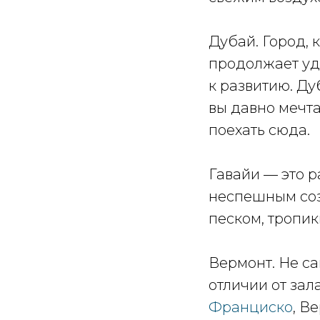
Дубай. Город, 
продолжает уд
к развитию. Ду
вы давно мечт
поехать сюда.
Гавайи — это р
неспешным соз
песком, тропик
Вермонт. Не са
отличии от за
Франциско
, В