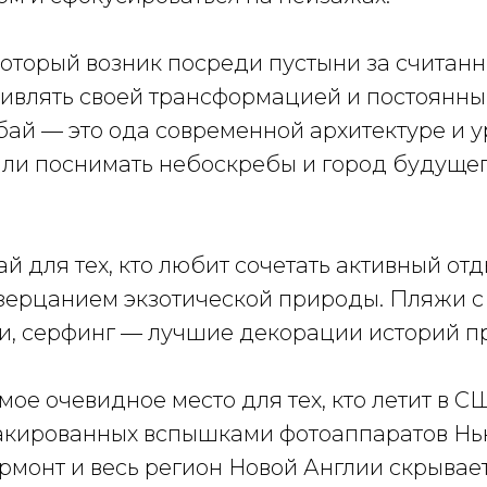
который возник посреди пустыни за считанн
ивлять своей трансформацией и постоянн
бай — это ода современной архитектуре и 
али поснимать небоскребы и город будущег
ай для тех, кто любит сочетать активный отд
ерцанием экзотической природы. Пляжи с
и, серфинг — лучшие декорации историй пр
мое очевидное место для тех, кто летит в СШ
лакированных вспышками фотоаппаратов Н
ермонт и весь регион Новой Англии скрывае