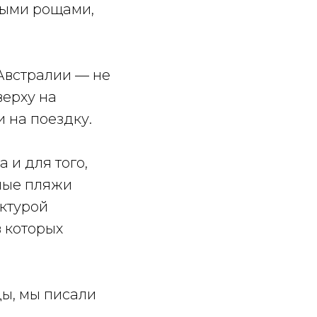
выми рощами,
Австралии — не
верху на
 на поездку.
 и для того,
ные пляжи
ктурой
в которых
ды, мы писали