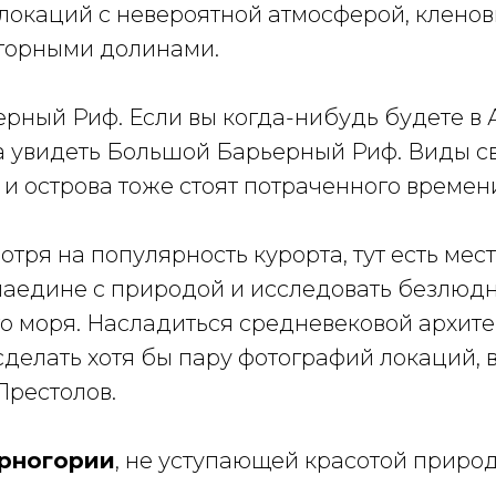
локаций с невероятной атмосферой, клено
горными долинами.
рный Риф. Если вы когда-нибудь будете в 
а увидеть Большой Барьерный Риф. Виды с
и острова тоже стоят потраченного времени
тря на популярность курорта, тут есть места
наедине с природой и исследовать безлюд
о моря. Насладиться средневековой архите
делать хотя бы пару фотографий локаций, 
Престолов.
рногории
, не уступающей красотой приро