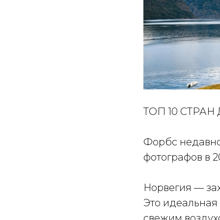
ТОП 10 СТРА
Форбс недавно
фотографов в 2
Норвегия — за
Это идеальная 
свежим воздух