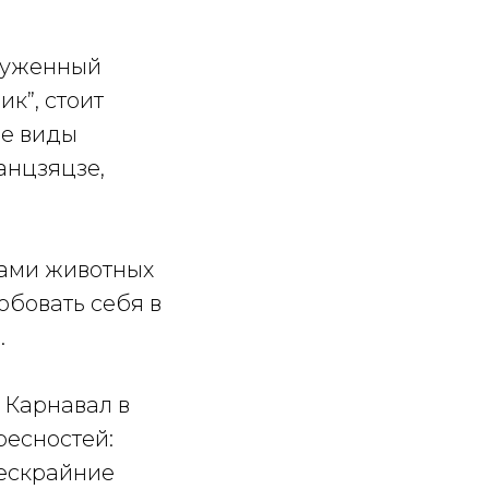
груженный
к”, стоит
ие виды
анцзяцзе,
дами животных
обовать себя в
.
 Карнавал в
ресностей:
бескрайние