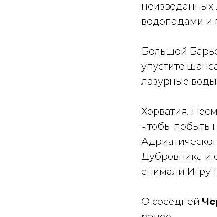
неизведанных 
водопадами и 
Большой Барье
упустите шанс
лазурные воды 
Хорватия. Несмо
чтобы побыть 
Адриатическог
Дубровника и с
снимали Игру 
О соседней
Че
ранее.